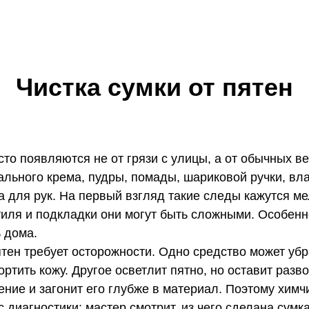
Чистка сумки от пятен
сто появляются не от грязи с улицы, а от обычных в
ального крема, пудры, помады, шариковой ручки, вл
а для рук. На первый взгляд такие следы кажутся ме
тиля и подкладки они могут быть сложными. Особенн
 дома.
ятен требует осторожности. Одно средство может убр
ортить кожу. Другое осветлит пятно, но оставит разв
ение и загонит его глубже в материал. Поэтому химч
с диагностики: мастер смотрит, из чего сделана сумк