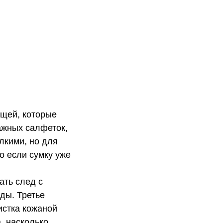
ещей, которые
ажных салфеток,
лкими, но для
о если сумку уже
ать след с
оды. Третье
истка кожаной
а, насколько