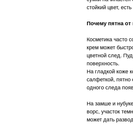
стойкий цвет, ест
Почему пятна от
Косметика часто 
крем может быстр
цветной след. Пуд
поверхность.
На гладкой коже к
салфеткой, пятно 
одного следа появ
На замше и нубук
ворс, участок тем
может дать разво