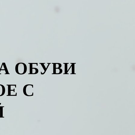
А ОБУВИ
Е С
Й