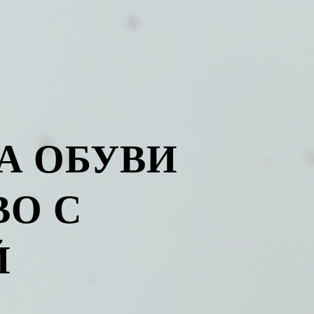
А ОБУВИ
О С
Й